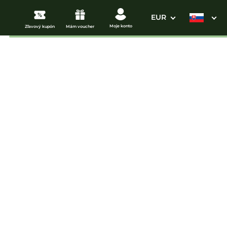
EUR
Moje konto
Zľavový kupón
Mám voucher
3. Vaše údaje
om do Aquacity
Dátum odchodu
osím vyberte
mi