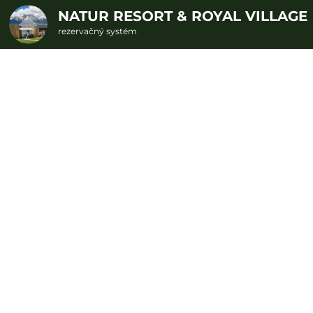
NATUR RESORT & ROYAL VILLAGE
rezervačný systém
2. Doplnkové služby
 polpenziou a vstup
u
rte
Pr
nšpirujte sa akciovými pobyt