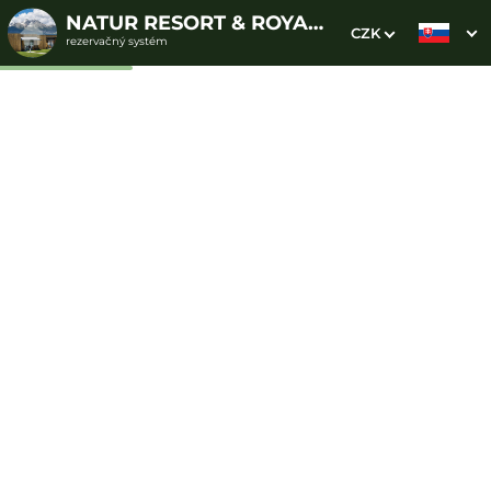
NATUR RESORT & ROYAL VILLAGE
CZK
rezervačný systém
1. Výber pobytu
2. Doplnkové služby
3. Vaše údaje
Golfový pobyt s
polpenziou a Green Fee na
2 ihriskách s wellnessom
Dátum príchodu
Dátum odchodu
Prosím vyberte
Prosím vyberte