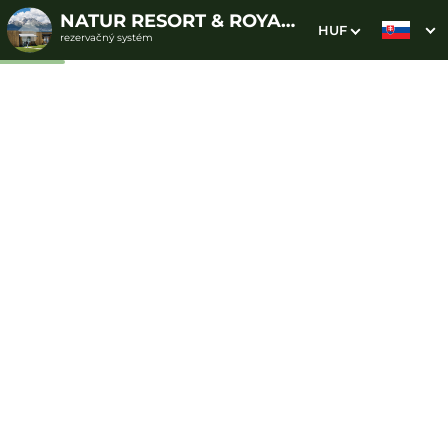
NATUR RESORT & ROYAL VILLAGE
HUF
rezervačný systém
1. Výber pobytu
2. Doplnkové služby
3. Vaše údaje
Dátum príchodu
Dátum odchodu
Prosím vyberte
Prosím vyberte
Inšpirujte sa akciovými pobytmi
Cena od
0 EUR